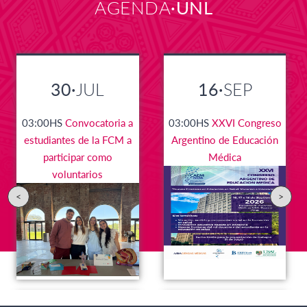
AGENDA
UNL
30·
JUL
16·
SEP
03:00HS
Convocatoria a
03:00HS
XXVI Congreso
estudiantes de la FCM a
Argentino de Educación
participar como
Médica
voluntarios
<
>