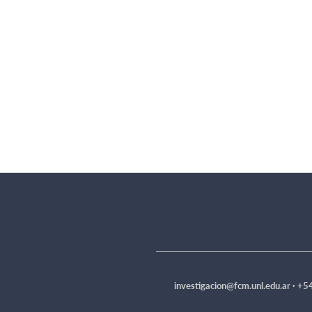
investigacion@fcm.unl.edu.ar ·
+54