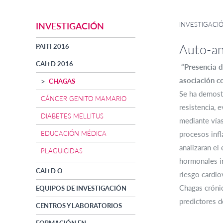
INVESTIGACI
INVESTIGACIÓN
Auto-an
PAITI 2016
CAI+D 2016
“Presencia d
asociación co
CHAGAS
Se ha demostr
CÁNCER GENITO MAMARIO
resistencia, 
DIABETES MELLITUS
mediante vías
EDUCACIÓN MÉDICA
procesos infl
analizaran e
PLAGUICIDAS
hormonales i
CAI+D O
riesgo cardio
Chagas crónic
EQUIPOS DE INVESTIGACIÓN
predictores d
CENTROS Y LABORATORIOS