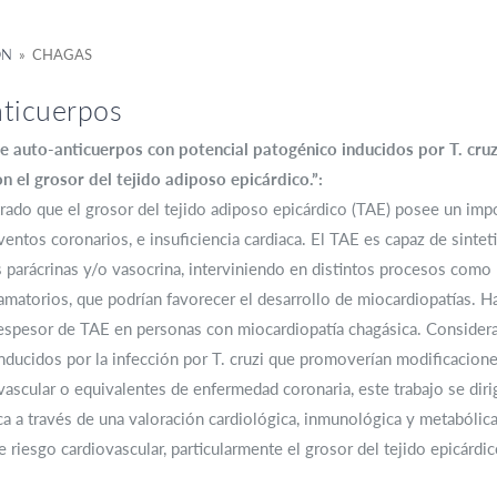
ÓN
» CHAGAS
ticuerpos
e auto-anticuerpos con potencial patogénico inducidos por T. cru
n el grosor del tejido adiposo epicárdico.”:
ado que el grosor del tejido adiposo epicárdico (TAE) posee un impor
eventos coronarios, e insuficiencia cardiaca. El TAE es capaz de sinte
 parácrinas y/o vasocrina, interviniendo en distintos procesos como 
amatorios, que podrían favorecer el desarrollo de miocardiopatías. H
l espesor de TAE en personas con miocardiopatía chagásica. Conside
nducidos por la infección por T. cruzi que promoverían modificacio
vascular o equivalentes de enfermedad coronaria, este trabajo se diri
a a través de una valoración cardiológica, inmunológica y metabólica c
e riesgo cardiovascular, particularmente el grosor del tejido epicárdi