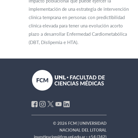
impacto poblacional que puede ejercer la
implementación de una estrategia de intervención
clínica temprana en personas con predictibilidad
clínica elevada para tener una evolución acorto
plazo a desarrollar Enfermedad Cardiometabólica
(DBT, Dislipemia e HTA).
© 2026 FCM | UNIVERSIDAD
NACIONAL DEL LITORAL
investigacion@fcm.unl.edu.ar ·
+54 (342)