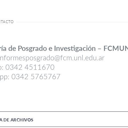
NTACTO
ría de Posgrado e Investigación – FCMU
 informesposgrado@fcm.unl.edu.ar
no: 0342 4511670
pp: 0342 5765767
 DE ARCHIVOS